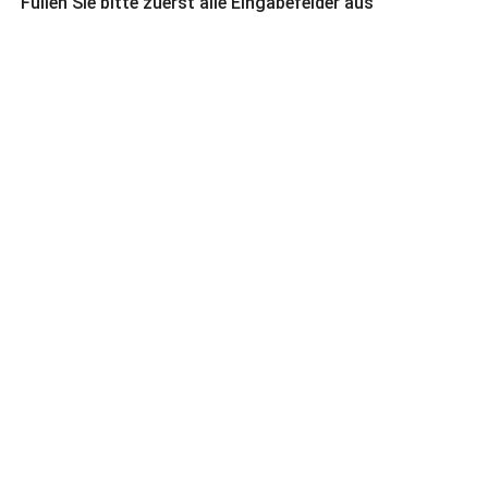
Füllen Sie bitte zuerst alle Eingabefelder aus