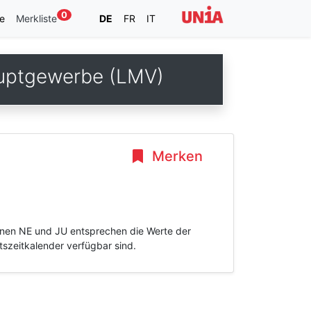
0
e
Merkliste
DE
FR
IT
auptgewerbe (LMV)
Merken
tonen NE und JU entsprechen die Werte der
tszeitkalender verfügbar sind.