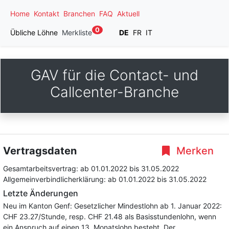
Home
Kontakt
Branchen
FAQ
Aktuell
0
Übliche Löhne
Merkliste
DE
FR
IT
GAV für die Contact- und
Callcenter-Branche
Vertragsdaten
Merken
Gesamtarbeitsvertrag:
ab 01.01.2022
bis 31.05.2022
Allgemeinverbindlicherklärung:
ab 01.01.2022
bis 31.05.2022
Letzte Änderungen
Neu im Kanton Genf: Gesetzlicher Mindestlohn ab 1. Januar 2022:
CHF 23.27/Stunde, resp. CHF 21.48 als Basisstundenlohn, wenn
ein Anspruch auf einen 13. Monatslohn besteht. Der