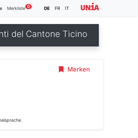
0
e
Merkliste
DE
FR
IT
nti del Cantone Ticino
Merken
inalsprache.