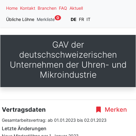
Home
Kontakt
Branchen
FAQ
Aktuell
0
Übliche Löhne
Merkliste
DE
FR
IT
GAV der
deutschschweizerischen
Unternehmen der Uhren- und
Mikroindustrie
Vertragsdaten
Merken
Gesamtarbeitsvertrag:
ab 01.01.2023
bis 02.01.2023
Letzte Änderungen
Neue Mindestlöhne per 1. Januar 2023