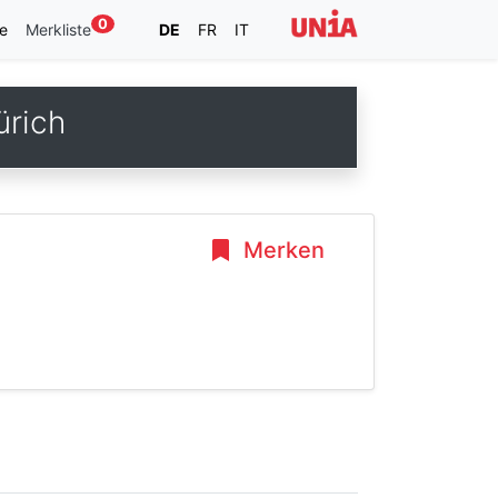
0
e
Merkliste
DE
FR
IT
ürich
Merken