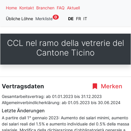
Home
Kontakt
Branchen
FAQ
Aktuell
0
Übliche Löhne
Merkliste
DE
FR
IT
CCL nel ramo della vetrerie del
Cantone Ticino
Vertragsdaten
Merken
Gesamtarbeitsvertrag:
ab 01.01.2023
bis 31.12.2023
Allgemeinverbindlicherklärung:
ab 01.05.2023
bis 30.06.2024
Letzte Änderungen
A partire dall 1° gennaio 2023: Aumento dei salari minimi, aumento
dei salari reali del 1.5% e aumento individuale del 0.5% della massa
salariale. Modifica della dichiarazione d'obbligatorietà generale a