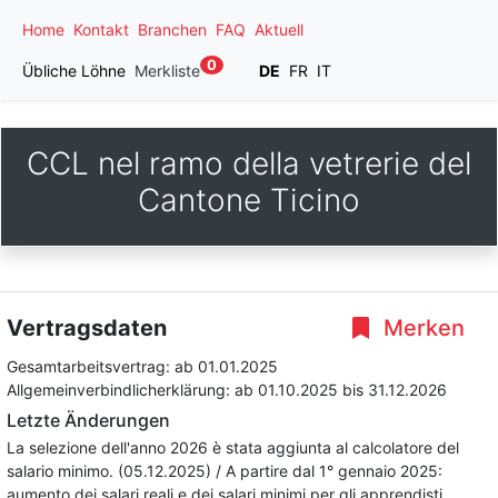
Home
Kontakt
Branchen
FAQ
Aktuell
0
Übliche Löhne
Merkliste
DE
FR
IT
CCL nel ramo della vetrerie del
Cantone Ticino
Vertragsdaten
Merken
Gesamtarbeitsvertrag:
ab 01.01.2025
Allgemeinverbindlicherklärung:
ab 01.10.2025
bis 31.12.2026
Letzte Änderungen
La selezione dell'anno 2026 è stata aggiunta al calcolatore del
salario minimo. (05.12.2025) / A partire dal 1° gennaio 2025:
aumento dei salari reali e dei salari minimi per gli apprendisti.