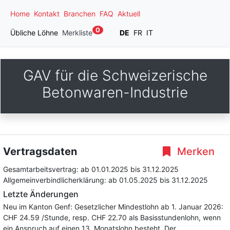
Home
Kontakt
Branchen
FAQ
Aktuell
0
Übliche Löhne
Merkliste
DE
FR
IT
GAV für die Schweizerische
Betonwaren-Industrie
Vertragsdaten
Merken
Gesamtarbeitsvertrag:
ab 01.01.2025
bis 31.12.2025
Allgemeinverbindlicherklärung:
ab 01.05.2025
bis 31.12.2025
Letzte Änderungen
Neu im Kanton Genf: Gesetzlicher Mindestlohn ab 1. Januar 2026:
CHF 24.59 /Stunde, resp. CHF 22.70 als Basisstundenlohn, wenn
ein Anspruch auf einen 13. Monatslohn besteht. Der