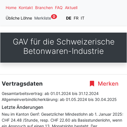
Home
Kontakt
Branchen
FAQ
Aktuell
0
Übliche Löhne
Merkliste
DE
FR
IT
GAV für die Schweizerische
Betonwaren-Industrie
Vertragsdaten
Merken
Gesamtarbeitsvertrag:
ab 01.01.2024
bis 31.12.2024
Allgemeinverbindlicherklärung:
ab 01.05.2024
bis 30.04.2025
Letzte Änderungen
Neu im Kanton Genf: Gesetzlicher Mindestlohn ab 1. Januar 2025:
CHF 24.48 /Stunde, resp. CHF 22.60 als Basisstundenlohn, wenn
ein Anspruch auf einen 13. Monatslohn besteht. Der