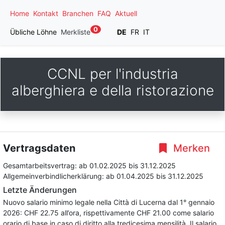
Home
Kontakt
Branchen
FAQ
Aktuell
0
Übliche Löhne
Merkliste
DE
FR
IT
CCNL per l'industria
alberghiera e della ristorazione
Vertragsdaten
Merken
Gesamtarbeitsvertrag:
ab 01.02.2025
bis 31.12.2025
Allgemeinverbindlicherklärung:
ab 01.04.2025
bis 31.12.2025
Letzte Änderungen
Nuovo salario minimo legale nella Città di Lucerna dal 1° gennaio
2026: CHF 22.75 all’ora, rispettivamente CHF 21.00 come salario
orario di base in caso di diritto alla tredicesima mensilità. Il salario