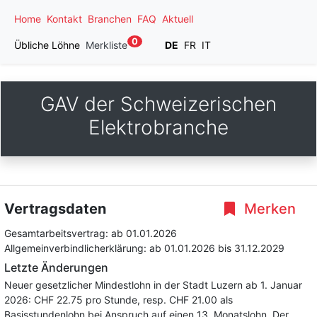
Home
Kontakt
Branchen
FAQ
Aktuell
0
Übliche Löhne
Merkliste
DE
FR
IT
GAV der Schweizerischen
Elektrobranche
Vertragsdaten
Merken
Gesamtarbeitsvertrag:
ab 01.01.2026
Allgemeinverbindlicherklärung:
ab 01.01.2026
bis 31.12.2029
Letzte Änderungen
Neuer gesetzlicher Mindestlohn in der Stadt Luzern ab 1. Januar
2026: CHF 22.75 pro Stunde, resp. CHF 21.00 als
Basisstundenlohn bei Anspruch auf einen 13. Monatslohn. Der