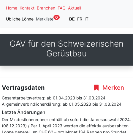
Home
Kontakt
Branchen
FAQ
Aktuell
0
Übliche Löhne
Merkliste
DE
FR
IT
GAV für den Schweizerischen
Gerüstbau
Vertragsdaten
Merken
Gesamtarbeitsvertrag:
ab 01.04.2023
bis 31.03.2024
Allgemeinverbindlicherklärung:
ab 01.05.2023
bis 31.03.2024
Letzte Änderungen
Der Mindestlohnrechner enthält ab sofort die Jahresauswahl 2024.
(08.12.2023) / Per 1. April 2023 werden die effektiv ausbezahlten
Löhne generell um CHF 62.– pro Monat (34 Rappen pro Stunde)