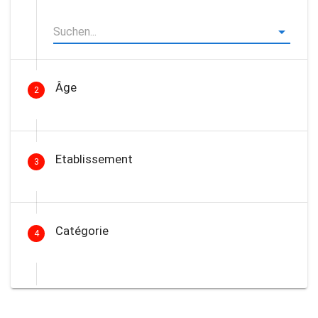
Âge
2
Etablissement
3
Catégorie
4