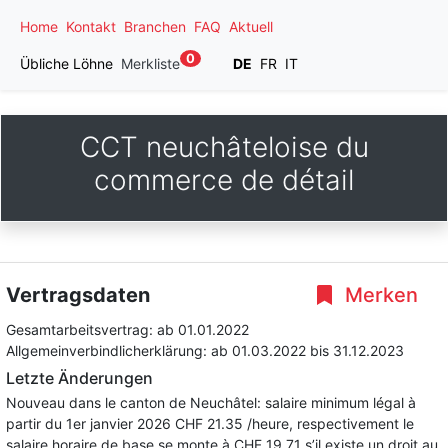
Home
Kontakt
Branchen
FAQ
Aktuell
0
Übliche Löhne
Merkliste
DE
FR
IT
CCT neuchâteloise du
commerce de détail
Vertragsdaten
Merken
Gesamtarbeitsvertrag:
ab 01.01.2022
Allgemeinverbindlicherklärung:
ab 01.03.2022
bis 31.12.2023
Letzte Änderungen
Nouveau dans le canton de Neuchâtel: salaire minimum légal à
partir du 1er janvier 2026 CHF 21.35 /heure, respectivement le
salaire horaire de base se monte à CHF 19.71 s’il existe un droit au