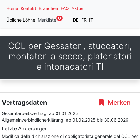
Home
Kontakt
Branchen
FAQ
Aktuell
0
Übliche Löhne
Merkliste
DE
FR
IT
CCL per Gessatori, stuccatori,
montatori a secco, plafonatori
e intonacatori TI
Vertragsdaten
Merken
Gesamtarbeitsvertrag:
ab 01.01.2025
Allgemeinverbindlicherklärung:
ab 01.02.2025
bis 30.06.2026
Letzte Änderungen
Modifica della dichiarazione di obbligatorietà generale del CCL per