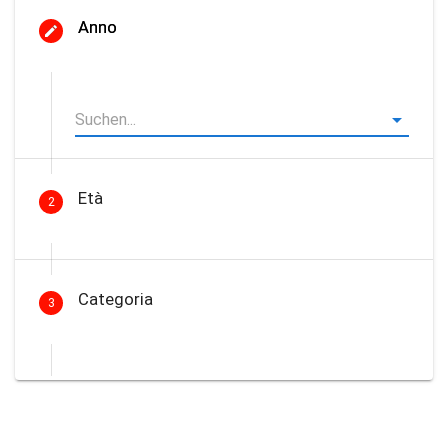
Anno
Età
2
Categoria
3